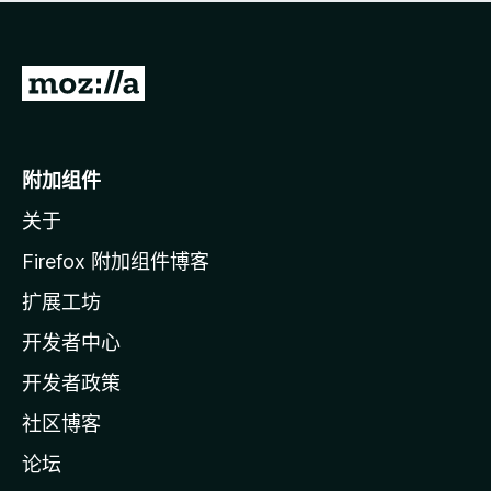
无
评
分
转
至
M
o
附加组件
z
关于
i
l
Firefox 附加组件博客
l
扩展工坊
a
开发者中心
主
页
开发者政策
社区博客
论坛