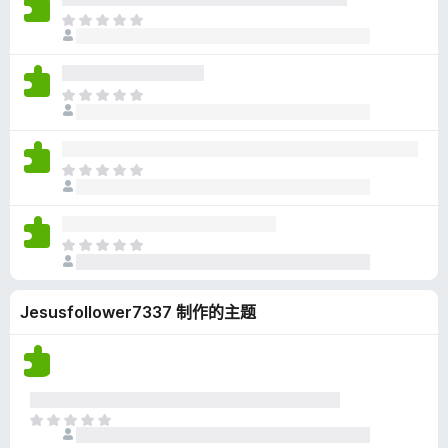
无
目
评
前
分
尚
无
目
评
前
分
尚
无
目
评
前
分
尚
无
目
评
前
分
尚
Jesusfollower7337 制作的主题
无
评
分
目
前