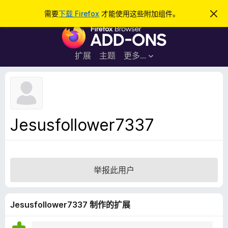
搜
登录
需要
下载 Firefox
才能使用这些附加组件。
忽
略
索
F
此
通
i
知
r
扩展
主题
更多…
e
f
o
x
浏
Jesusfollower7337
览
器
附
加
举报此用户
组
件
Jesusfollower7337 制作的扩展