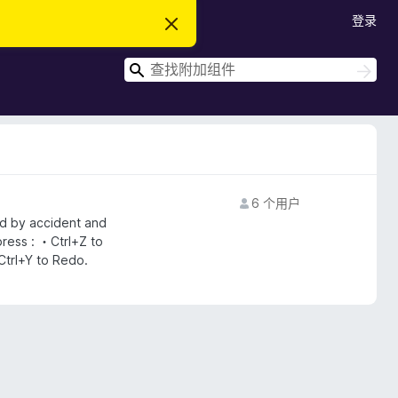
登录
忽
略
此
搜
通
搜
知
索
索
6 个用户
d by accident and
ress : ・Ctrl+Z to
Ctrl+Y to Redo.