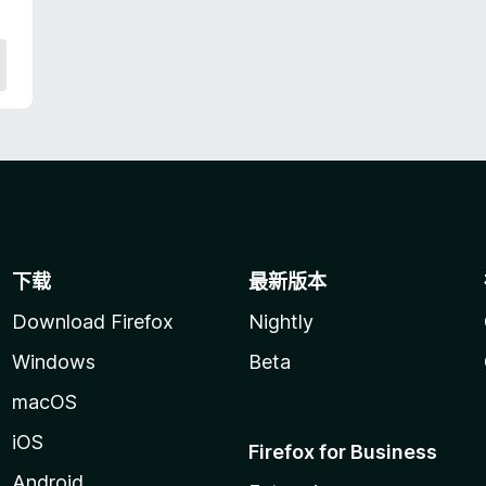
下载
最新版本
Download Firefox
Nightly
Windows
Beta
macOS
iOS
Firefox for Business
Android