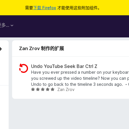
需要
下载 Firefox
才能使用这些附加组件。
更多…
Zan Zrov 制作的扩展
Undo YouTube Seek Bar Ctrl Z
Have you ever pressed a number on your keyboar
you screwed up the video timeline? Now you can p
Undo to go back to the timeline 3 seconds ago. ・
Zan Zrov
评
分
5
/
5