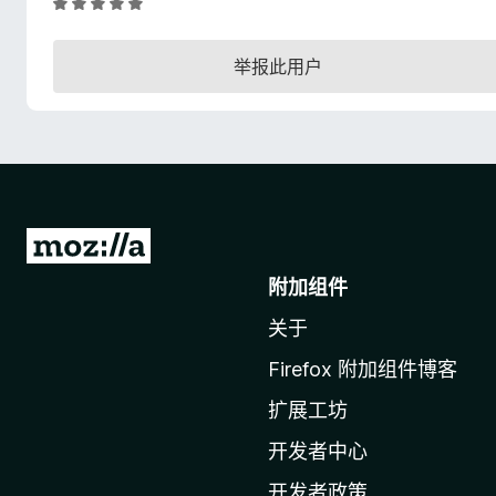
评
分
5
举报此用户
/
5
转
至
附加组件
M
关于
o
z
Firefox 附加组件博客
i
扩展工坊
l
l
开发者中心
a
开发者政策