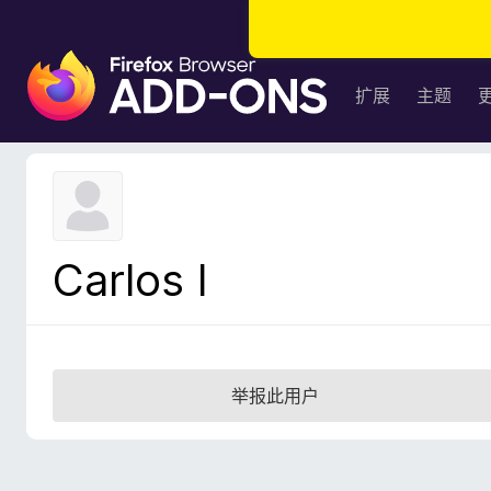
F
i
扩展
主题
r
e
f
o
x
浏
Carlos I
览
器
附
加
组
举报此用户
件