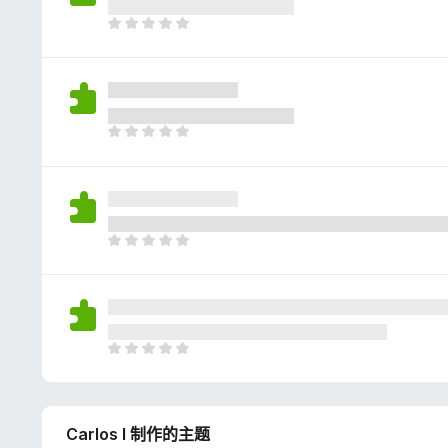
评
分
目
前
尚
无
评
分
目
前
尚
无
评
分
目
前
尚
无
评
分
目
前
尚
无
Carlos I 制作的主题
评