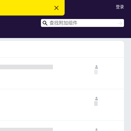
登录
忽
略
此
搜
通
搜
知
索
索