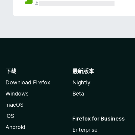
下载
最新版本
Download Firefox
Nightly
Windows
Beta
macOS
iOS
Firefox for Business
Android
Enterprise