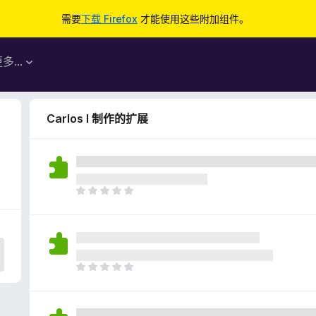
需要
下载 Firefox
才能使用这些附加组件。
更多…
Carlos I 制作的扩展
目
前
尚
无
评
分
目
前
尚
无