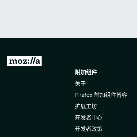
转
至
附加组件
M
关于
o
z
Firefox 附加组件博客
i
扩展工坊
l
l
开发者中心
a
开发者政策
主