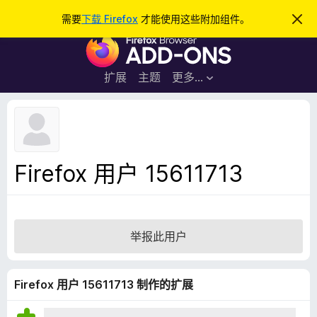
搜
登录
需要
下载 Firefox
才能使用这些附加组件。
忽
略
索
F
此
通
i
知
r
扩展
主题
更多…
e
f
o
x
浏
Firefox 用户 15611713
览
器
附
加
举报此用户
组
件
Firefox 用户 15611713 制作的扩展