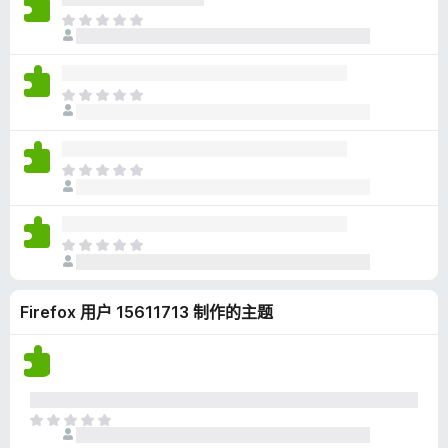
无
目
评
前
分
尚
无
目
评
前
分
尚
无
目
评
前
分
尚
无
目
评
前
分
尚
Firefox 用户 15611713 制作的主题
无
评
分
目
前