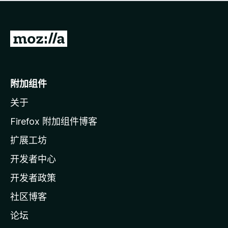
无
评
分
转
至
M
o
附加组件
z
关于
i
l
Firefox 附加组件博客
l
扩展工坊
a
开发者中心
主
页
开发者政策
社区博客
论坛