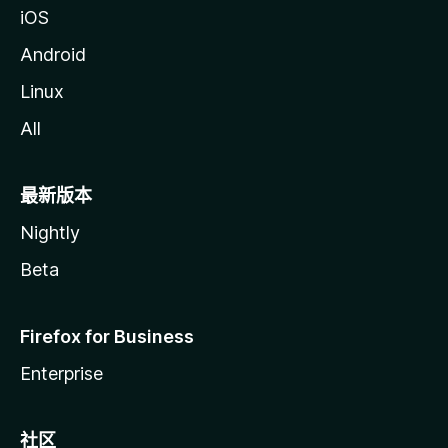
iOS
Android
Linux
All
最新版本
Nightly
Beta
Firefox for Business
Enterprise
社区