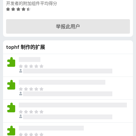
开发者的附加组件平均得分
评
分
4
举报此用户
.
7
/
tophf 制作的扩展
5
目
前
尚
无
目
评
前
分
尚
无
目
评
前
分
尚
无
目