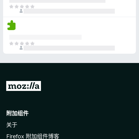
分
目
前
尚
无
评
分
目
前
尚
无
评
分
转
至
M
o
附加组件
z
关于
i
l
Firefox 附加组件博客