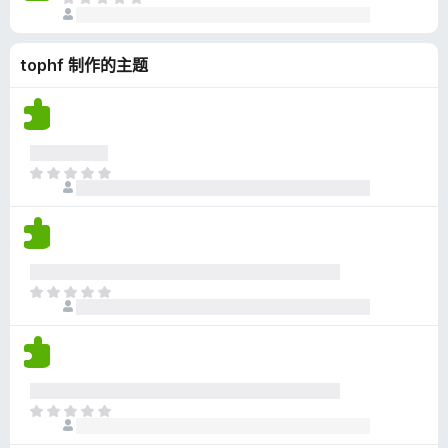
目
评
前
分
尚
tophf 制作的主题
无
评
分
目
前
尚
无
评
分
目
前
尚
无
评
分
目
前