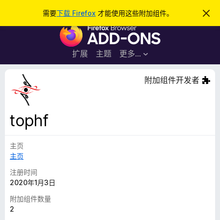
搜
登录
需要
下载 Firefox
才能使用这些附加组件。
忽
略
索
F
此
通
i
知
r
扩展
主题
更多…
e
f
附加组件开发者
o
x
浏
tophf
览
器
主页
附
主页
加
组
注册时间
件
2020年1月3日
附加组件数量
2