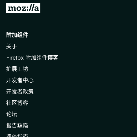
转
至
M
o
附加组件
z
关于
i
l
Firefox 附加组件博客
l
扩展工坊
a
开发者中心
主
页
开发者政策
社区博客
论坛
报告缺陷
评价指南