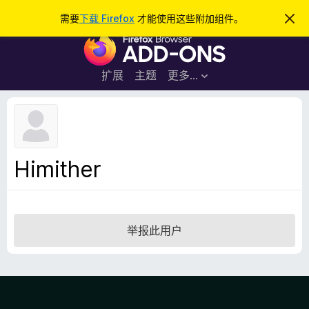
搜
登录
需要
下载 Firefox
才能使用这些附加组件。
忽
略
索
F
此
通
i
知
r
扩展
主题
更多…
e
f
o
x
浏
Himither
览
器
附
加
举报此用户
组
件