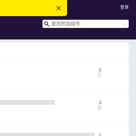
登录
忽
略
此
搜
通
搜
知
索
索