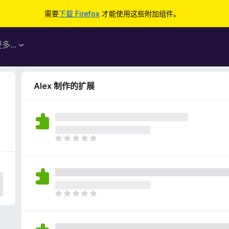
需要
下载 Firefox
才能使用这些附加组件。
更多…
Alex 制作的扩展
目
前
尚
无
评
分
目
前
尚
无