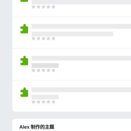
评
分
目
前
尚
无
评
分
目
前
尚
无
评
分
目
前
尚
无
评
分
目
前
尚
无
Alex 制作的主题
评