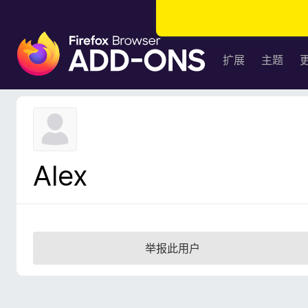
F
i
扩展
主题
r
e
f
o
x
浏
Alex
览
器
附
加
组
举报此用户
件