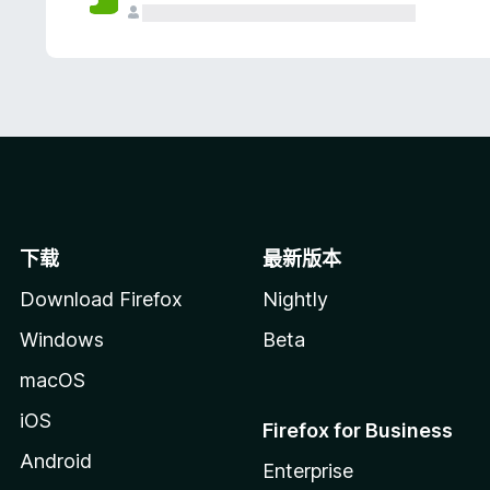
下载
最新版本
Download Firefox
Nightly
Windows
Beta
macOS
iOS
Firefox for Business
Android
Enterprise