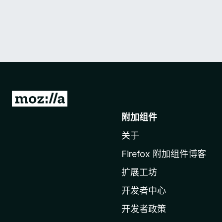
转
至
附加组件
M
关于
o
z
Firefox 附加组件博客
i
扩展工坊
l
l
开发者中心
a
开发者政策
主