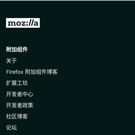
无
评
分
转
至
M
o
附加组件
z
关于
i
l
Firefox 附加组件博客
l
扩展工坊
a
开发者中心
主
页
开发者政策
社区博客
论坛