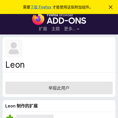
搜
登录
需要
下载 Firefox
才能使用这些附加组件。
忽
略
索
F
此
通
i
知
r
扩展
主题
更多…
e
f
o
x
浏
Leon
览
器
附
加
举报此用户
组
件
Leon 制作的扩展