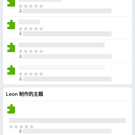
无
目
评
前
分
尚
无
目
评
前
分
尚
无
目
评
前
分
尚
无
目
评
前
分
尚
Leon 制作的主题
无
评
分
目
前