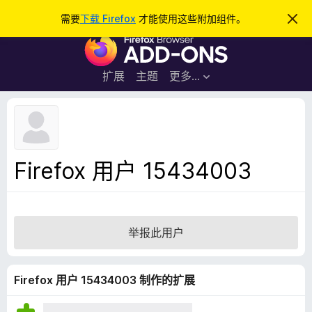
搜
登录
需要
下载 Firefox
才能使用这些附加组件。
忽
略
索
F
此
通
i
知
r
扩展
主题
更多…
e
f
o
x
浏
Firefox 用户 15434003
览
器
附
加
举报此用户
组
件
Firefox 用户 15434003 制作的扩展