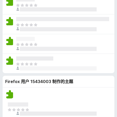
无
目
评
前
分
尚
无
目
评
前
分
尚
无
目
评
前
分
尚
无
目
评
前
分
尚
Firefox 用户 15434003 制作的主题
无
评
分
目
前