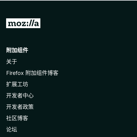
无
评
分
转
至
M
o
附加组件
z
关于
i
l
Firefox 附加组件博客
l
扩展工坊
a
开发者中心
主
页
开发者政策
社区博客
论坛