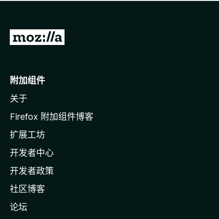
无
评
分
转
至
M
o
附加组件
z
关于
i
l
Firefox 附加组件博客
l
扩展工坊
a
开发者中心
主
页
开发者政策
社区博客
论坛