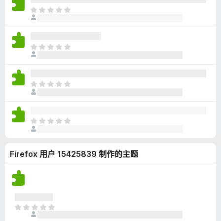
无
目
评
前
分
尚
无
目
评
前
分
尚
无
目
评
前
分
尚
无
目
评
前
分
尚
Firefox 用户 15425839 制作的主题
无
评
分
目
前