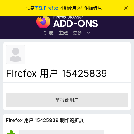
搜
登录
需要
下载 Firefox
才能使用这些附加组件。
忽
略
索
F
此
通
i
知
r
扩展
主题
更多…
e
f
o
x
浏
Firefox 用户 15425839
览
器
附
加
举报此用户
组
件
Firefox 用户 15425839 制作的扩展