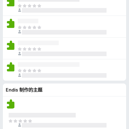
无
目
评
前
分
尚
无
目
评
前
分
尚
无
目
评
前
分
尚
无
目
评
前
分
尚
Endis 制作的主题
无
评
分
目
前