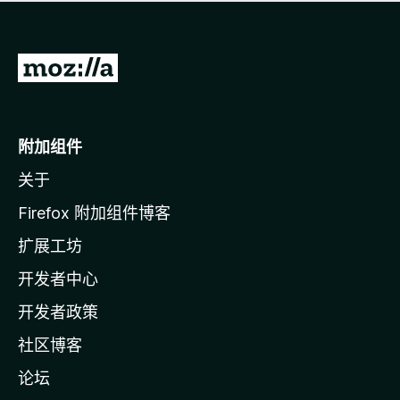
无
评
分
转
至
M
o
附加组件
z
关于
i
l
Firefox 附加组件博客
l
扩展工坊
a
开发者中心
主
页
开发者政策
社区博客
论坛