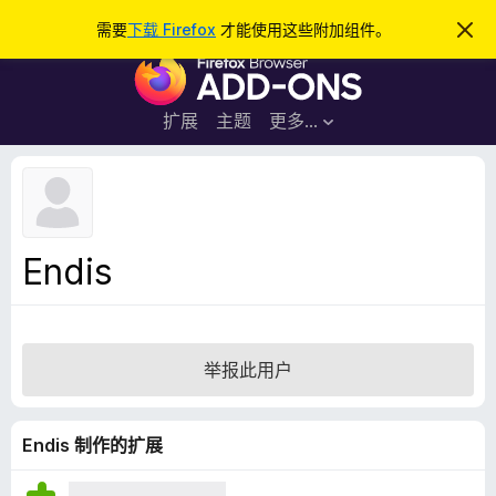
搜
登录
需要
下载 Firefox
才能使用这些附加组件。
忽
略
索
F
此
通
i
知
r
扩展
主题
更多…
e
f
o
x
浏
Endis
览
器
附
加
举报此用户
组
件
Endis 制作的扩展