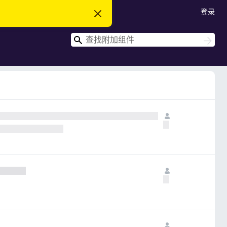
登录
忽
略
此
搜
通
搜
知
索
索