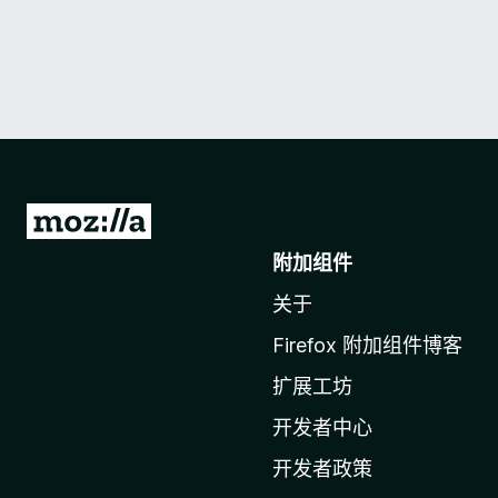
转
至
附加组件
M
关于
o
z
Firefox 附加组件博客
i
扩展工坊
l
l
开发者中心
a
开发者政策
主