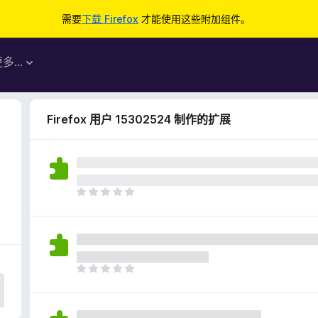
需要
下载 Firefox
才能使用这些附加组件。
更多…
Firefox 用户 15302524 制作的扩展
目
前
尚
无
评
分
目
前
尚
无