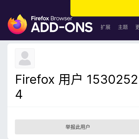
F
i
扩展
主题
r
e
f
o
x
浏
Firefox 用户 1530252
览
器
4
附
加
组
件
举报此用户