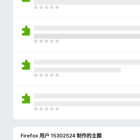
评
分
目
前
尚
无
评
分
目
前
尚
无
评
分
目
前
尚
无
评
分
目
前
尚
无
Firefox 用户 15302524 制作的主题
评