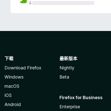
下载
最新版本
Download Firefox
Nightly
Windows
Beta
macOS
iOS
Firefox for Business
Android
Enterprise