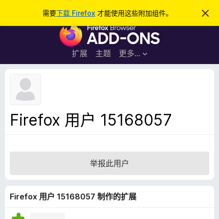
搜
登录
需要
下载 Firefox
才能使用这些附加组件。
忽
略
索
F
此
通
i
知
r
扩展
主题
更多…
e
f
o
x
浏
Firefox 用户 15168057
览
器
附
加
举报此用户
组
件
Firefox 用户 15168057 制作的扩展