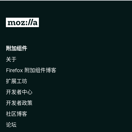
无
评
分
转
至
M
o
附加组件
z
关于
i
l
Firefox 附加组件博客
l
扩展工坊
a
开发者中心
主
页
开发者政策
社区博客
论坛