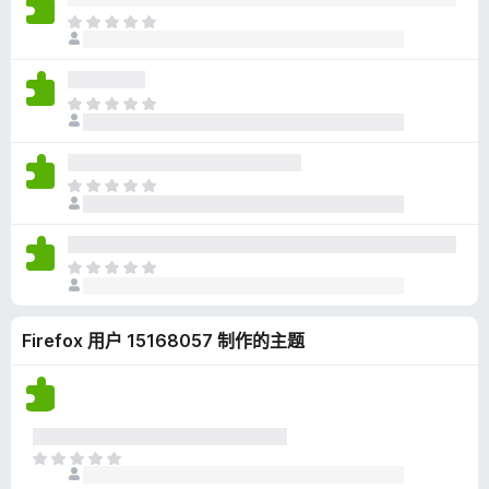
无
目
评
前
分
尚
无
目
评
前
分
尚
无
目
评
前
分
尚
无
目
评
前
分
尚
Firefox 用户 15168057 制作的主题
无
评
分
目
前