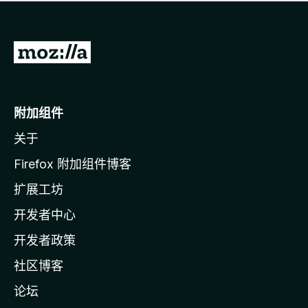
无
评
分
转
至
M
o
附加组件
z
关于
i
l
Firefox 附加组件博客
l
扩展工坊
a
开发者中心
主
页
开发者政策
社区博客
论坛