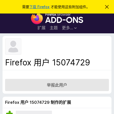
搜
登录
需要
下载 Firefox
才能使用这些附加组件。
忽
略
索
F
此
通
i
知
r
扩展
主题
更多…
e
f
o
x
浏
Firefox 用户 15074729
览
器
附
加
举报此用户
组
件
Firefox 用户 15074729 制作的扩展