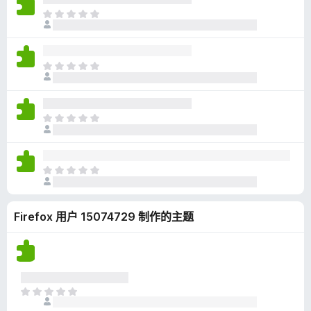
无
目
评
前
分
尚
无
目
评
前
分
尚
无
目
评
前
分
尚
无
目
评
前
分
尚
Firefox 用户 15074729 制作的主题
无
评
分
目
前