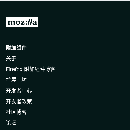
无
评
分
转
至
M
o
附加组件
z
关于
i
l
Firefox 附加组件博客
l
扩展工坊
a
开发者中心
主
页
开发者政策
社区博客
论坛