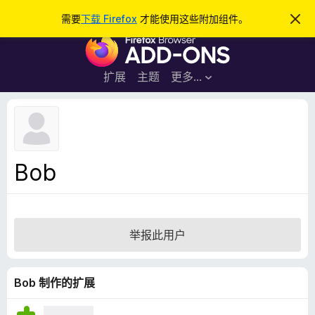
搜
登录
需要
下载 Firefox
才能使用这些附加组件。
忽
略
索
F
此
通
i
知
r
扩展
主题
更多…
e
f
o
x
浏
Bob
览
器
附
加
举报此用户
组
件
Bob 制作的扩展