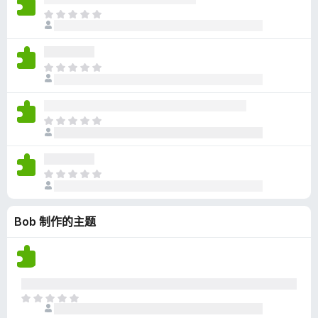
无
目
评
前
分
尚
无
目
评
前
分
尚
无
目
评
前
分
尚
无
目
评
前
分
尚
Bob 制作的主题
无
评
分
目
前