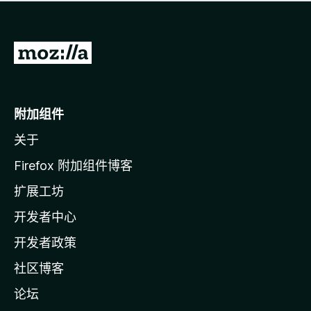
无
评
分
转
至
M
o
附加组件
z
关于
i
l
Firefox 附加组件博客
l
扩展工坊
a
开发者中心
主
页
开发者政策
社区博客
论坛