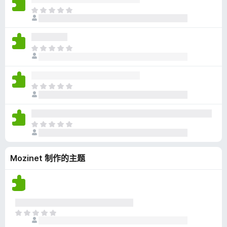
无
目
评
前
分
尚
无
目
评
前
分
尚
无
目
评
前
分
尚
无
目
评
前
分
尚
Mozinet 制作的主题
无
评
分
目
前