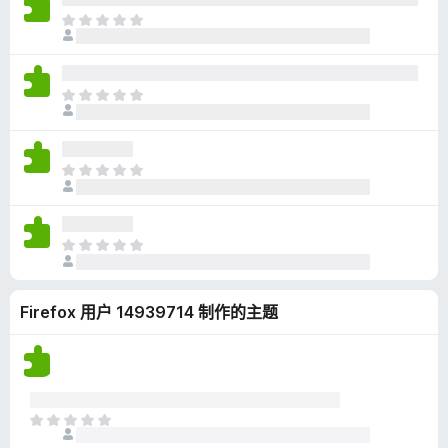
无
目
评
前
分
尚
无
目
评
前
分
尚
无
目
评
前
分
尚
无
目
评
前
分
尚
Firefox 用户 14939714 制作的主题
无
评
分
目
前