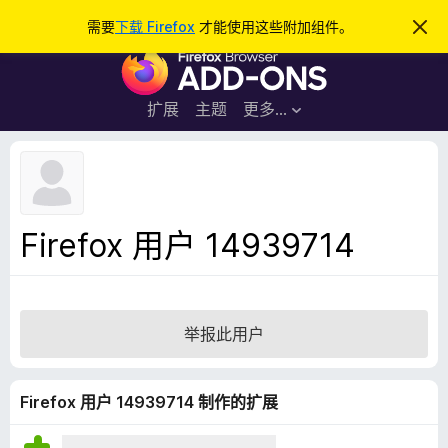
搜
登录
需要
下载 Firefox
才能使用这些附加组件。
忽
略
索
F
此
通
i
知
r
扩展
主题
更多…
e
f
o
x
浏
Firefox 用户 14939714
览
器
附
加
举报此用户
组
件
Firefox 用户 14939714 制作的扩展