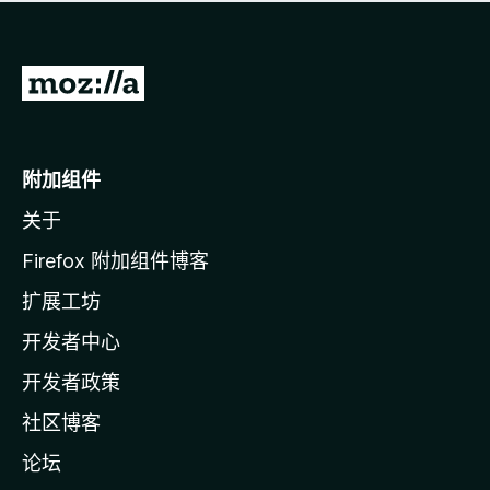
无
评
分
转
至
M
o
附加组件
z
关于
i
l
Firefox 附加组件博客
l
扩展工坊
a
开发者中心
主
页
开发者政策
社区博客
论坛