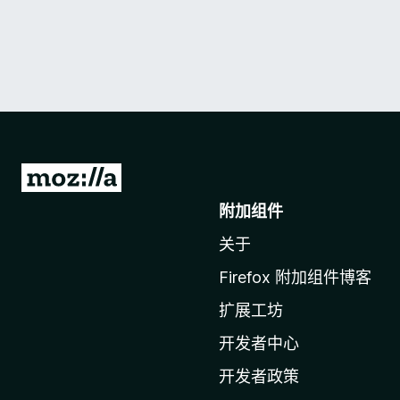
转
至
附加组件
M
关于
o
z
Firefox 附加组件博客
i
扩展工坊
l
l
开发者中心
a
开发者政策
主