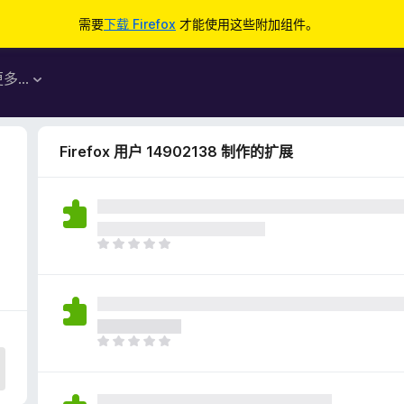
需要
下载 Firefox
才能使用这些附加组件。
更多…
Firefox 用户 14902138 制作的扩展
目
前
尚
无
评
分
目
前
尚
无