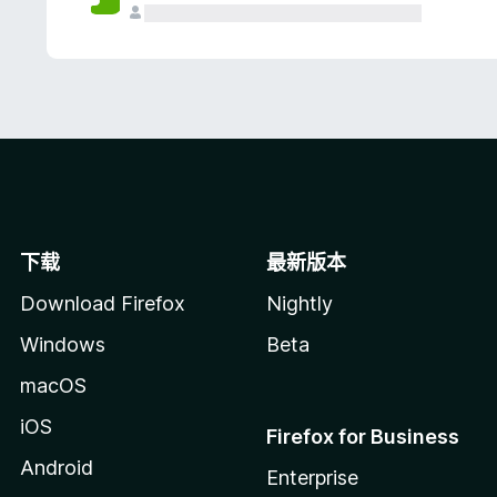
下载
最新版本
Download Firefox
Nightly
Windows
Beta
macOS
iOS
Firefox for Business
Android
Enterprise