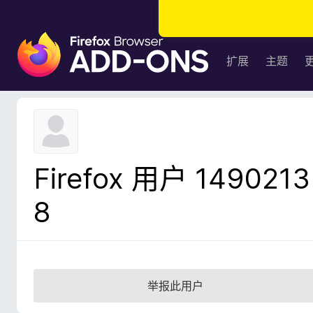
F
i
扩展
主题
r
e
f
o
x
浏
Firefox 用户 1490213
览
器
8
附
加
组
件
举报此用户