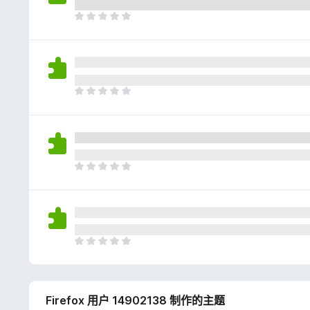
评
分
目
前
尚
无
评
分
目
前
尚
无
评
分
目
前
尚
无
评
分
目
前
尚
无
Firefox 用户 14902138 制作的主题
评