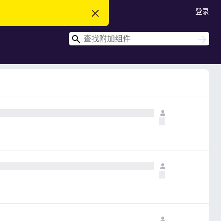
登录
忽
略
此
搜
通
搜
知
索
索