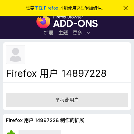
搜
登录
需要
下载 Firefox
才能使用这些附加组件。
忽
略
索
F
此
通
i
知
r
扩展
主题
更多…
e
f
o
x
浏
Firefox 用户 14897228
览
器
附
加
举报此用户
组
件
Firefox 用户 14897228 制作的扩展