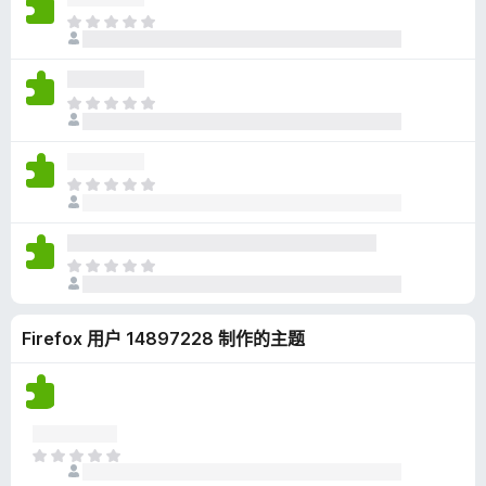
无
目
评
前
分
尚
无
目
评
前
分
尚
无
目
评
前
分
尚
无
目
评
前
分
尚
Firefox 用户 14897228 制作的主题
无
评
分
目
前