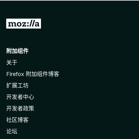
无
评
分
转
至
M
o
附加组件
z
关于
i
l
Firefox 附加组件博客
l
扩展工坊
a
开发者中心
主
页
开发者政策
社区博客
论坛