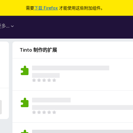
需要
下载 Firefox
才能使用这些附加组件。
更多…
Tinto 制作的扩展
目
前
尚
无
评
分
目
前
尚
无