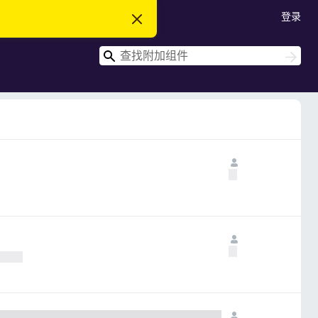
登录
忽
略
此
搜
通
搜
知
索
索