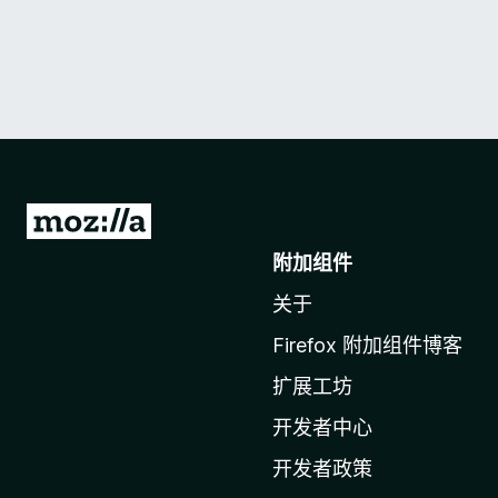
转
至
附加组件
M
关于
o
z
Firefox 附加组件博客
i
扩展工坊
l
l
开发者中心
a
开发者政策
主