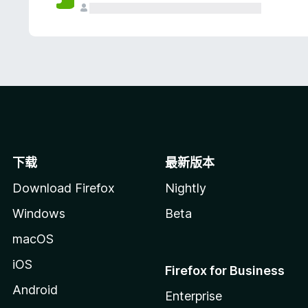
下载
最新版本
Download Firefox
Nightly
Windows
Beta
macOS
iOS
Firefox for Business
Android
Enterprise