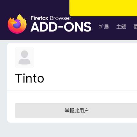
F
i
扩展
主题
r
e
f
o
x
浏
Tinto
览
器
附
加
组
举报此用户
件