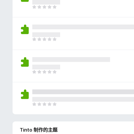
评
分
目
前
尚
无
评
分
目
前
尚
无
评
分
目
前
尚
无
评
分
目
前
尚
无
Tinto 制作的主题
评