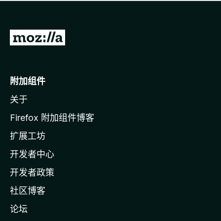
无
评
分
转
至
M
o
附加组件
z
关于
i
l
Firefox 附加组件博客
l
扩展工坊
a
开发者中心
主
页
开发者政策
社区博客
论坛