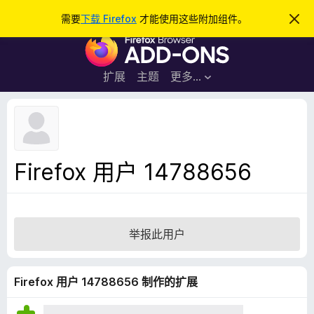
搜
登录
需要
下载 Firefox
才能使用这些附加组件。
忽
略
索
F
此
通
i
知
r
扩展
主题
更多…
e
f
o
x
浏
Firefox 用户 14788656
览
器
附
加
举报此用户
组
件
Firefox 用户 14788656 制作的扩展