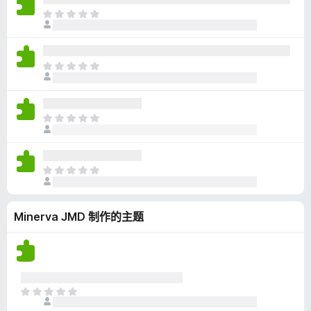
无
目
评
前
分
尚
无
目
评
前
分
尚
无
目
评
前
分
尚
无
目
评
前
分
尚
Minerva JMD 制作的主题
无
评
分
目
前