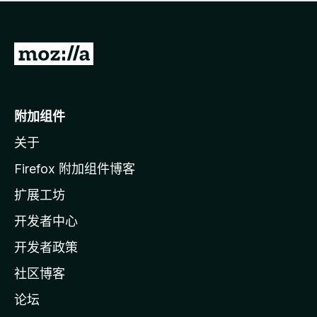
无
评
分
转
至
M
o
附加组件
z
关于
i
l
Firefox 附加组件博客
l
扩展工坊
a
开发者中心
主
页
开发者政策
社区博客
论坛