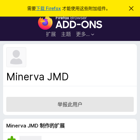
搜
登录
需要
下载 Firefox
才能使用这些附加组件。
忽
略
索
F
此
通
i
知
r
扩展
主题
更多…
e
f
o
x
浏
Minerva JMD
览
器
附
加
举报此用户
组
件
Minerva JMD 制作的扩展