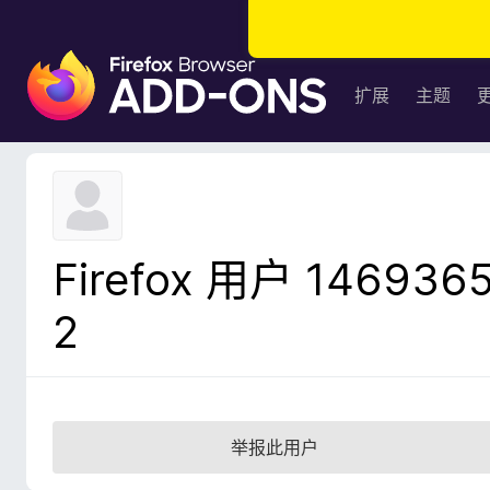
F
i
扩展
主题
r
e
f
o
x
浏
Firefox 用户 146936
览
器
2
附
加
组
件
举报此用户