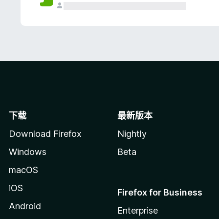
下载
最新版本
Download Firefox
Nightly
Windows
Beta
macOS
iOS
Firefox for Business
Android
Enterprise