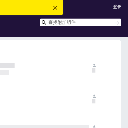
登录
忽
略
此
搜
通
搜
知
索
索