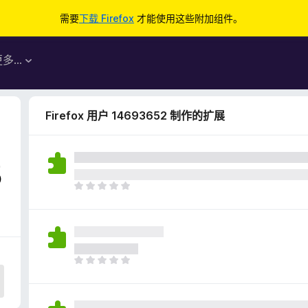
需要
下载 Firefox
才能使用这些附加组件。
更多…
Firefox 用户 14693652 制作的扩展
5
目
前
尚
无
评
分
目
前
尚
无