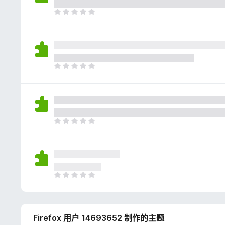
评
分
目
前
尚
无
评
分
目
前
尚
无
评
分
目
前
尚
无
评
分
目
前
尚
无
Firefox 用户 14693652 制作的主题
评