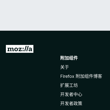
转
至
附加组件
M
关于
o
z
Firefox 附加组件博客
i
扩展工坊
l
l
开发者中心
a
开发者政策
主