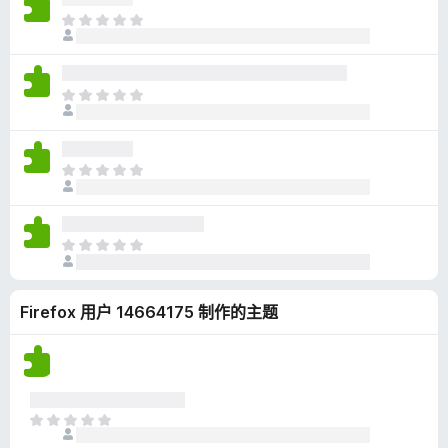
无
目
评
前
分
尚
无
目
评
前
分
尚
无
目
评
前
分
尚
无
目
评
前
分
尚
Firefox 用户 14664175 制作的主题
无
评
分
目
前