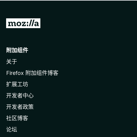
无
评
分
转
至
M
o
附加组件
z
关于
i
l
Firefox 附加组件博客
l
扩展工坊
a
开发者中心
主
页
开发者政策
社区博客
论坛