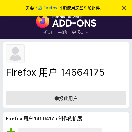
搜
登录
需要
下载 Firefox
才能使用这些附加组件。
忽
略
索
F
此
通
i
知
r
扩展
主题
更多…
e
f
o
x
浏
Firefox 用户 14664175
览
器
附
加
举报此用户
组
件
Firefox 用户 14664175 制作的扩展