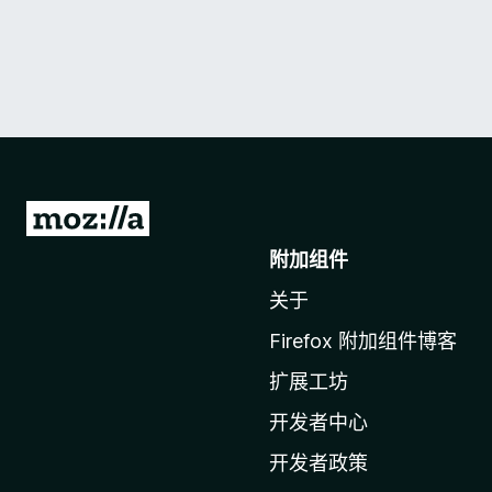
转
至
附加组件
M
关于
o
z
Firefox 附加组件博客
i
扩展工坊
l
l
开发者中心
a
开发者政策
主