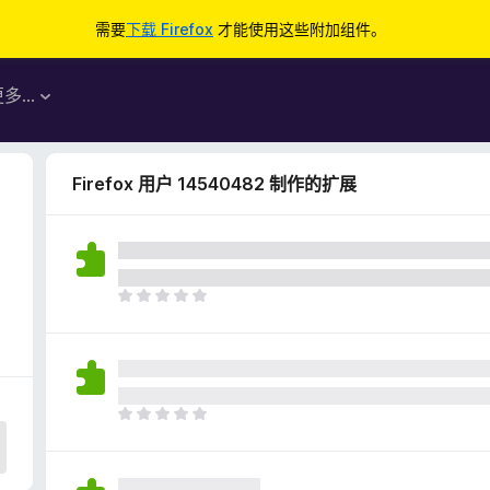
需要
下载 Firefox
才能使用这些附加组件。
更多…
Firefox 用户 14540482 制作的扩展
8
目
前
尚
无
评
分
目
前
尚
无