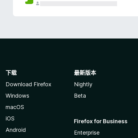
下载
最新版本
Download Firefox
Nightly
Windows
Beta
macOS
iOS
Firefox for Business
Android
Enterprise