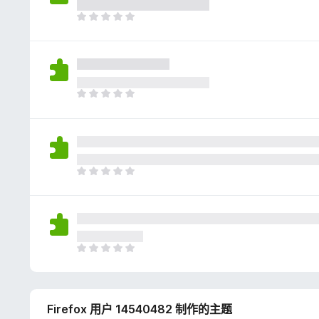
评
分
目
前
尚
无
评
分
目
前
尚
无
评
分
目
前
尚
无
评
分
目
前
尚
无
Firefox 用户 14540482 制作的主题
评