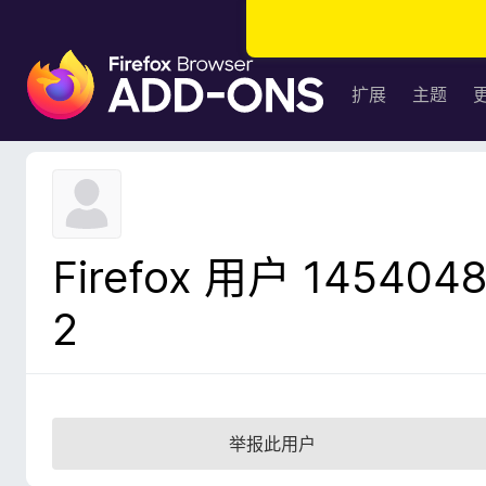
F
i
扩展
主题
r
e
f
o
x
浏
Firefox 用户 145404
览
器
2
附
加
组
件
举报此用户