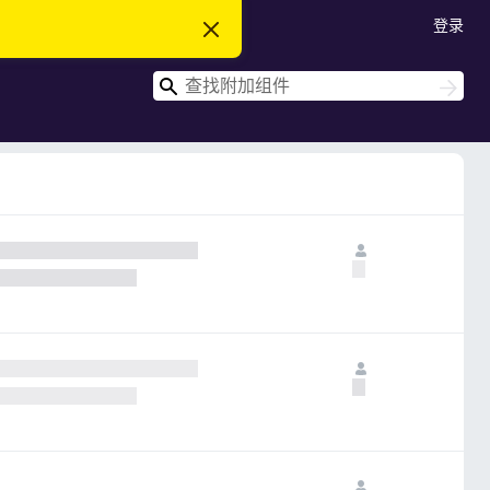
登录
忽
略
此
搜
通
搜
知
索
索