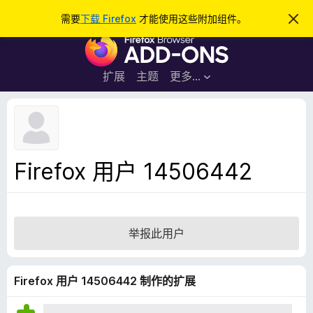
搜
登录
需要
下载 Firefox
才能使用这些附加组件。
忽
略
索
F
此
通
i
知
r
扩展
主题
更多…
e
f
o
x
浏
Firefox 用户 14506442
览
器
附
加
举报此用户
组
件
Firefox 用户 14506442 制作的扩展