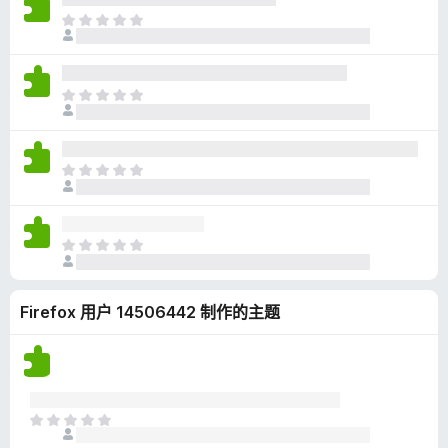
无
目
评
前
分
尚
无
目
评
前
分
尚
无
目
评
前
分
尚
无
目
评
前
分
尚
Firefox 用户 14506442 制作的主题
无
评
分
目
前