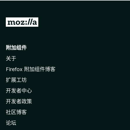
无
评
分
转
至
M
o
附加组件
z
关于
i
l
Firefox 附加组件博客
l
扩展工坊
a
开发者中心
主
页
开发者政策
社区博客
论坛