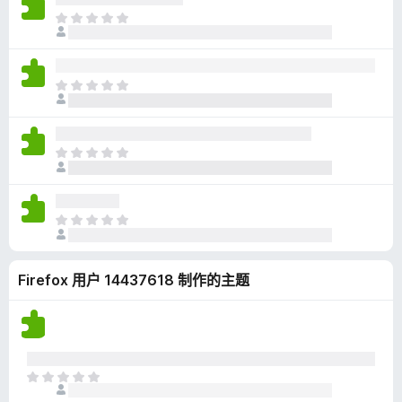
无
目
评
前
分
尚
无
目
评
前
分
尚
无
目
评
前
分
尚
无
目
评
前
分
尚
Firefox 用户 14437618 制作的主题
无
评
分
目
前