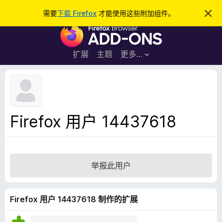
搜
登录
需要
下载 Firefox
才能使用这些附加组件。
忽
略
索
F
此
通
i
知
r
扩展
主题
更多…
e
f
o
x
浏
Firefox 用户 14437618
览
器
附
加
举报此用户
组
件
Firefox 用户 14437618 制作的扩展