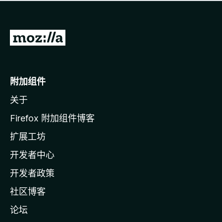
无
评
分
转
至
M
o
附加组件
z
关于
i
l
Firefox 附加组件博客
l
扩展工坊
a
开发者中心
主
页
开发者政策
社区博客
论坛