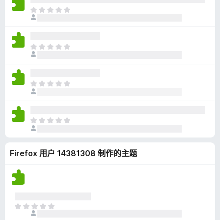
无
目
评
前
分
尚
无
目
评
前
分
尚
无
目
评
前
分
尚
无
目
评
前
分
尚
Firefox 用户 14381308 制作的主题
无
评
分
目
前