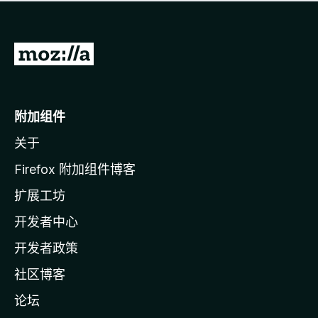
无
评
分
转
至
M
o
附加组件
z
关于
i
l
Firefox 附加组件博客
l
扩展工坊
a
开发者中心
主
页
开发者政策
社区博客
论坛