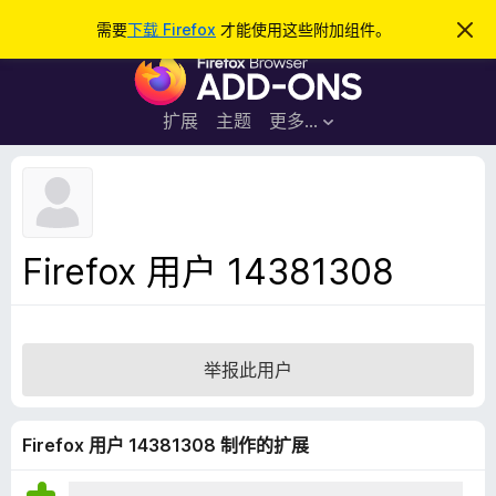
搜
登录
需要
下载 Firefox
才能使用这些附加组件。
忽
略
索
F
此
通
i
知
r
扩展
主题
更多…
e
f
o
x
浏
Firefox 用户 14381308
览
器
附
加
举报此用户
组
件
Firefox 用户 14381308 制作的扩展