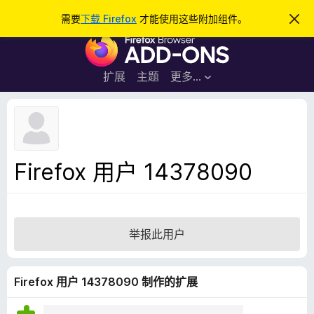
搜
登录
需要
下载 Firefox
才能使用这些附加组件。
忽
略
索
F
此
通
i
知
r
扩展
主题
更多…
e
f
o
x
浏
Firefox 用户 14378090
览
器
附
加
举报此用户
组
件
Firefox 用户 14378090 制作的扩展