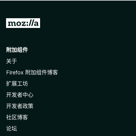
无
评
分
转
至
M
o
附加组件
z
关于
i
l
Firefox 附加组件博客
l
扩展工坊
a
开发者中心
主
页
开发者政策
社区博客
论坛