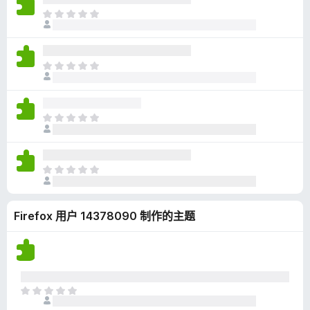
无
目
评
前
分
尚
无
目
评
前
分
尚
无
目
评
前
分
尚
无
目
评
前
分
尚
Firefox 用户 14378090 制作的主题
无
评
分
目
前