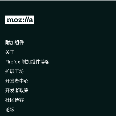
无
评
分
转
至
M
o
附加组件
z
关于
i
l
Firefox 附加组件博客
l
扩展工坊
a
开发者中心
主
页
开发者政策
社区博客
论坛