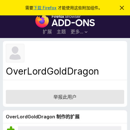
搜
登录
需要
下载 Firefox
才能使用这些附加组件。
忽
略
索
F
此
通
i
知
r
扩展
主题
更多…
e
f
o
x
浏
OverLordGoldDragon
览
器
附
加
举报此用户
组
件
OverLordGoldDragon 制作的扩展