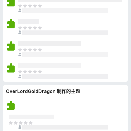
无
目
评
前
分
尚
无
目
评
前
分
尚
无
目
评
前
分
尚
无
目
评
前
分
尚
OverLordGoldDragon 制作的主题
无
评
分
目
前