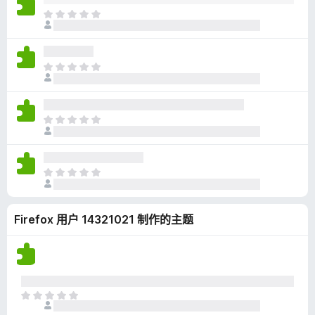
无
目
评
前
分
尚
无
目
评
前
分
尚
无
目
评
前
分
尚
无
目
评
前
分
尚
Firefox 用户 14321021 制作的主题
无
评
分
目
前