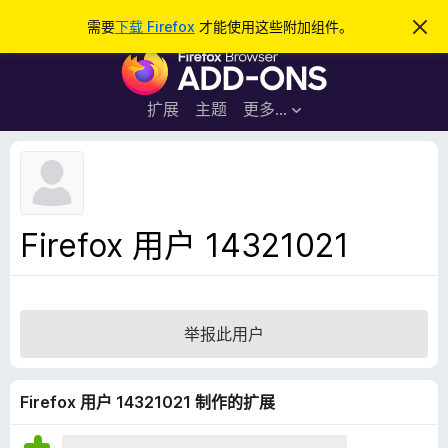
搜
登录
需要
下载 Firefox
才能使用这些附加组件。
忽
略
索
F
此
通
i
知
r
扩展
主题
更多…
e
f
o
x
浏
Firefox 用户 14321021
览
器
附
加
举报此用户
组
件
Firefox 用户 14321021 制作的扩展