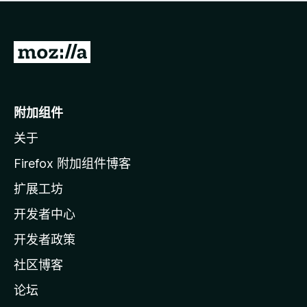
无
评
分
转
至
M
o
附加组件
z
关于
i
l
Firefox 附加组件博客
l
扩展工坊
a
开发者中心
主
页
开发者政策
社区博客
论坛