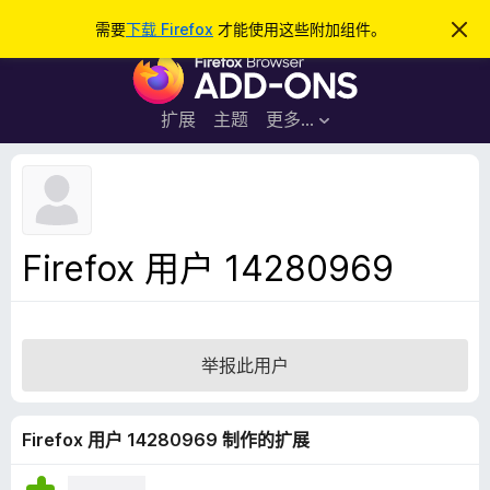
搜
登录
需要
下载 Firefox
才能使用这些附加组件。
忽
略
索
F
此
通
i
知
r
扩展
主题
更多…
e
f
o
x
浏
Firefox 用户 14280969
览
器
附
加
举报此用户
组
件
Firefox 用户 14280969 制作的扩展