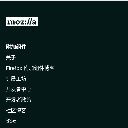
无
评
分
转
至
M
o
附加组件
z
关于
i
l
Firefox 附加组件博客
l
扩展工坊
a
开发者中心
主
页
开发者政策
社区博客
论坛