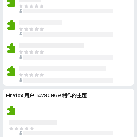
无
目
评
前
分
尚
无
目
评
前
分
尚
无
目
评
前
分
尚
无
目
评
前
分
尚
Firefox 用户 14280969 制作的主题
无
评
分
目
前