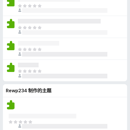
无
目
评
前
分
尚
无
目
评
前
分
尚
无
目
评
前
分
尚
无
目
评
前
分
尚
Rewp234 制作的主题
无
评
分
目
前