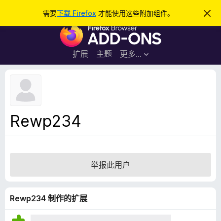
搜
登录
需要
下载 Firefox
才能使用这些附加组件。
忽
略
索
F
此
通
i
知
r
扩展
主题
更多…
e
f
o
x
浏
Rewp234
览
器
附
加
举报此用户
组
件
Rewp234 制作的扩展