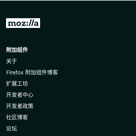
无
评
分
转
至
M
o
附加组件
z
关于
i
l
Firefox 附加组件博客
l
扩展工坊
a
开发者中心
主
页
开发者政策
社区博客
论坛