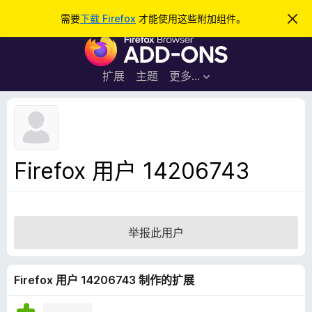
搜
登录
需要
下载 Firefox
才能使用这些附加组件。
忽
略
索
F
此
通
i
知
r
扩展
主题
更多…
e
f
o
x
浏
Firefox 用户 14206743
览
器
附
加
举报此用户
组
件
Firefox 用户 14206743 制作的扩展