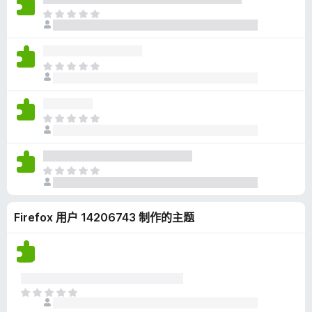
无
目
评
前
分
尚
无
目
评
前
分
尚
无
目
评
前
分
尚
无
目
评
前
分
尚
Firefox 用户 14206743 制作的主题
无
评
分
目
前