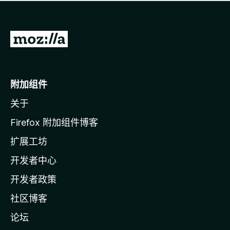
无
评
分
转
至
M
o
附加组件
z
关于
i
l
Firefox 附加组件博客
l
扩展工坊
a
开发者中心
主
页
开发者政策
社区博客
论坛