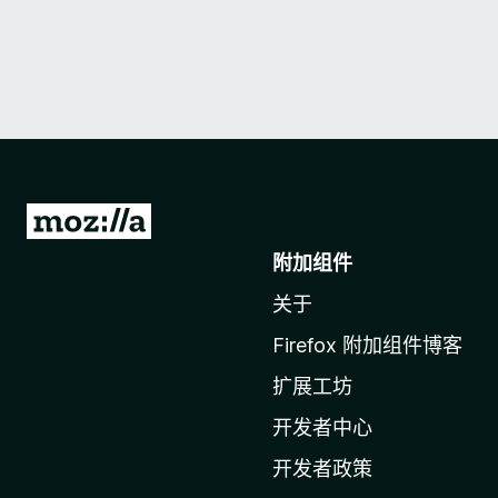
转
至
附加组件
M
关于
o
z
Firefox 附加组件博客
i
扩展工坊
l
l
开发者中心
a
开发者政策
主