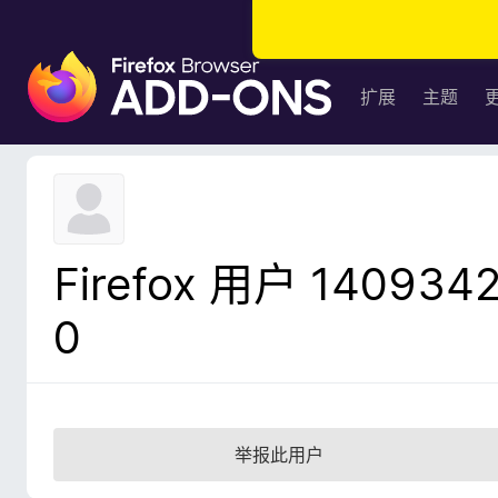
F
i
扩展
主题
r
e
f
o
x
浏
Firefox 用户 140934
览
器
0
附
加
组
件
举报此用户