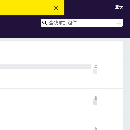
登录
忽
略
此
搜
通
搜
知
索
索