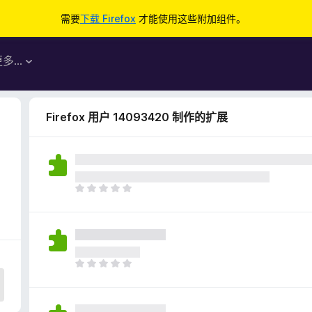
需要
下载 Firefox
才能使用这些附加组件。
更多…
Firefox 用户 14093420 制作的扩展
2
目
前
尚
无
评
分
目
前
尚
无