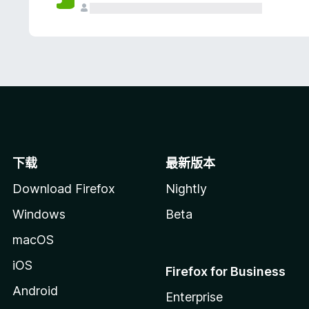
下载
最新版本
Download Firefox
Nightly
Windows
Beta
macOS
iOS
Firefox for Business
Android
Enterprise