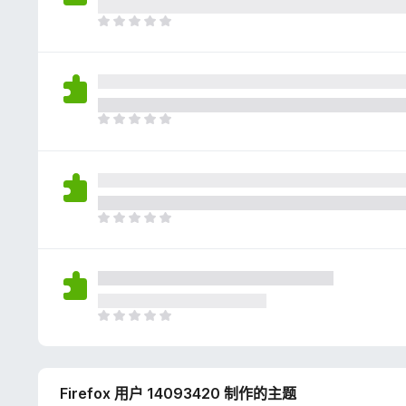
评
分
目
前
尚
无
评
分
目
前
尚
无
评
分
目
前
尚
无
评
分
目
前
尚
无
Firefox 用户 14093420 制作的主题
评