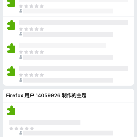
无
目
评
前
分
尚
无
目
评
前
分
尚
无
目
评
前
分
尚
无
目
评
前
分
尚
Firefox 用户 14059926 制作的主题
无
评
分
目
前