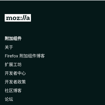
无
评
分
转
至
M
o
附加组件
z
关于
i
l
Firefox 附加组件博客
l
扩展工坊
a
开发者中心
主
页
开发者政策
社区博客
论坛