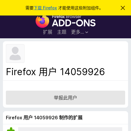
搜
登录
需要
下载 Firefox
才能使用这些附加组件。
忽
略
索
F
此
通
i
知
r
扩展
主题
更多…
e
f
o
x
浏
Firefox 用户 14059926
览
器
附
加
举报此用户
组
件
Firefox 用户 14059926 制作的扩展