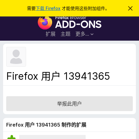
搜
登录
需要
下载 Firefox
才能使用这些附加组件。
忽
略
索
F
此
通
i
知
r
扩展
主题
更多…
e
f
o
x
浏
Firefox 用户 13941365
览
器
附
加
举报此用户
组
件
Firefox 用户 13941365 制作的扩展