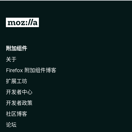
无
评
分
转
至
M
o
附加组件
z
关于
i
l
Firefox 附加组件博客
l
扩展工坊
a
开发者中心
主
页
开发者政策
社区博客
论坛