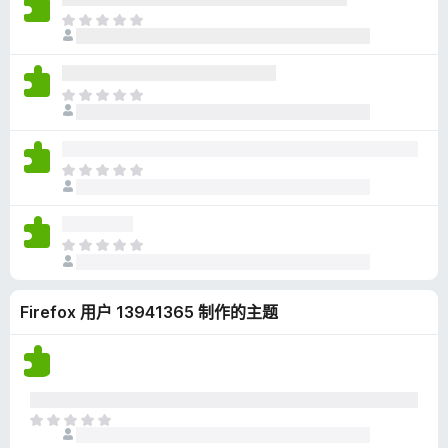
无
目
评
前
分
尚
无
目
评
前
分
尚
无
目
评
前
分
尚
无
目
评
前
分
尚
Firefox 用户 13941365 制作的主题
无
评
分
目
前