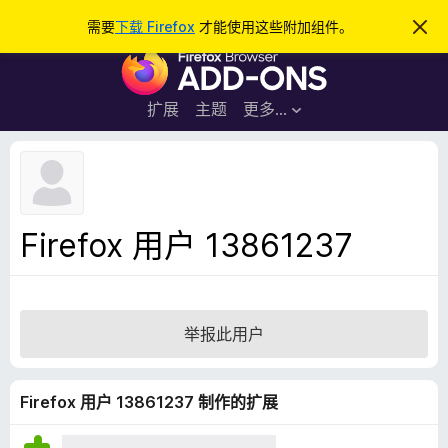
搜
登录
需要
下载 Firefox
才能使用这些附加组件。
忽
略
索
F
此
通
i
知
r
扩展
主题
更多…
e
f
o
x
浏
Firefox 用户 13861237
览
器
附
加
举报此用户
组
件
Firefox 用户 13861237 制作的扩展