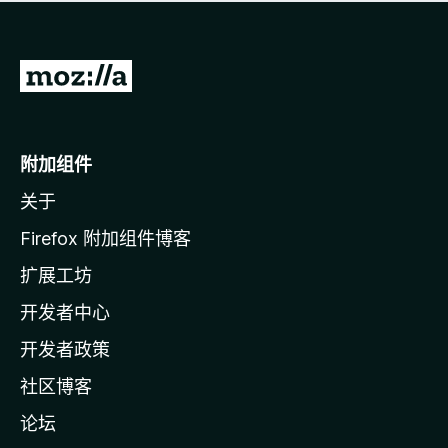
无
评
分
转
至
M
o
附加组件
z
关于
i
l
Firefox 附加组件博客
l
扩展工坊
a
开发者中心
主
页
开发者政策
社区博客
论坛