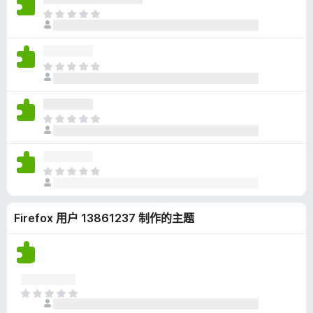
无
目
评
前
分
尚
无
目
评
前
分
尚
无
目
评
前
分
尚
无
目
评
前
分
尚
Firefox 用户 13861237 制作的主题
无
评
分
目
前