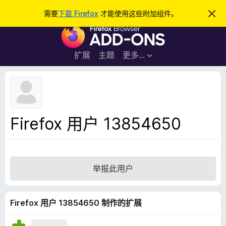
搜
登录
需要
下载 Firefox
才能使用这些附加组件。
忽
略
索
F
此
通
i
知
r
扩展
主题
更多…
e
f
o
x
浏
Firefox 用户 13854650
览
器
附
加
举报此用户
组
件
Firefox 用户 13854650 制作的扩展