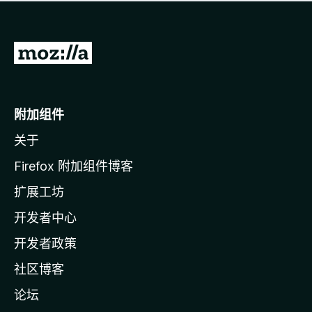
无
评
分
转
至
M
o
附加组件
z
关于
i
l
Firefox 附加组件博客
l
扩展工坊
a
开发者中心
主
页
开发者政策
社区博客
论坛