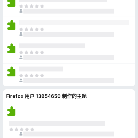
无
目
评
前
分
尚
无
目
评
前
分
尚
无
目
评
前
分
尚
无
目
评
前
分
尚
Firefox 用户 13854650 制作的主题
无
评
分
目
前