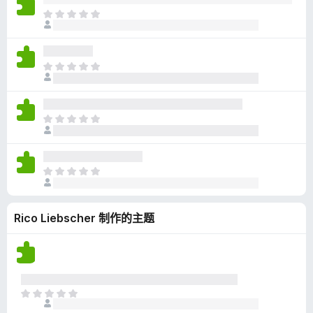
无
目
评
前
分
尚
无
目
评
前
分
尚
无
目
评
前
分
尚
无
目
评
前
分
尚
Rico Liebscher 制作的主题
无
评
分
目
前