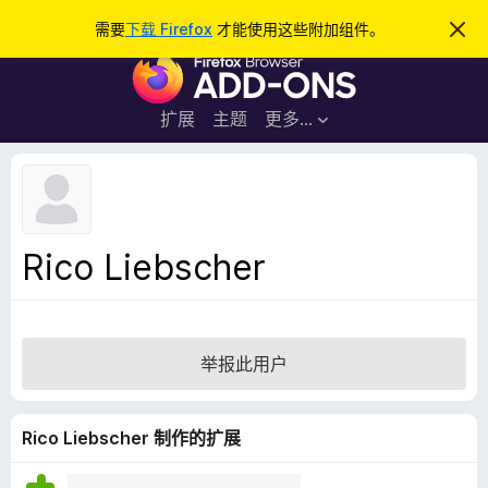
搜
登录
需要
下载 Firefox
才能使用这些附加组件。
忽
略
索
F
此
通
i
知
r
扩展
主题
更多…
e
f
o
x
浏
Rico Liebscher
览
器
附
加
举报此用户
组
件
Rico Liebscher 制作的扩展