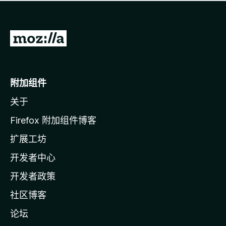
无
评
分
转
至
M
o
附加组件
z
关于
i
l
Firefox 附加组件博客
l
扩展工坊
a
开发者中心
主
页
开发者政策
社区博客
论坛