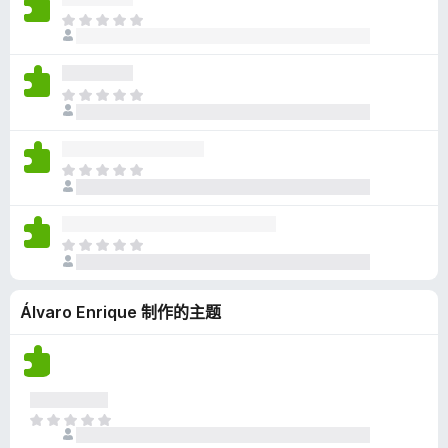
无
目
评
前
分
尚
无
目
评
前
分
尚
无
目
评
前
分
尚
无
目
评
前
分
尚
Álvaro Enrique 制作的主题
无
评
分
目
前