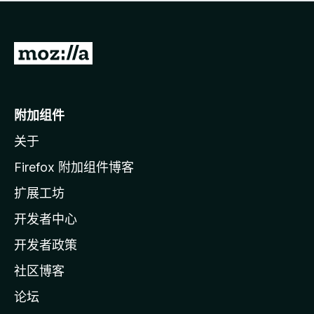
无
评
分
转
至
M
o
附加组件
z
关于
i
l
Firefox 附加组件博客
l
扩展工坊
a
开发者中心
主
页
开发者政策
社区博客
论坛