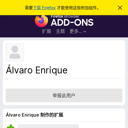
搜
登录
需要
下载 Firefox
才能使用这些附加组件。
忽
略
索
F
此
通
i
知
r
扩展
主题
更多…
e
f
o
x
浏
Álvaro Enrique
览
器
附
加
举报此用户
组
件
Álvaro Enrique 制作的扩展