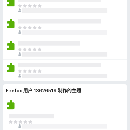
无
目
评
前
分
尚
无
目
评
前
分
尚
无
目
评
前
分
尚
无
目
评
前
分
尚
Firefox 用户 13626519 制作的主题
无
评
分
目
前