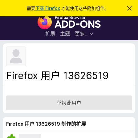
搜
登录
需要
下载 Firefox
才能使用这些附加组件。
忽
略
索
F
此
通
i
知
r
扩展
主题
更多…
e
f
o
x
浏
Firefox 用户 13626519
览
器
附
加
举报此用户
组
件
Firefox 用户 13626519 制作的扩展