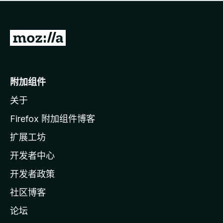
无
评
分
转
至
M
o
附加组件
z
关于
i
l
Firefox 附加组件博客
l
扩展工坊
a
开发者中心
主
页
开发者政策
社区博客
论坛