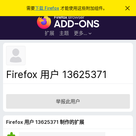
搜
登录
需要
下载 Firefox
才能使用这些附加组件。
忽
略
索
F
此
通
i
知
r
扩展
主题
更多…
e
f
o
x
浏
Firefox 用户 13625371
览
器
附
加
举报此用户
组
件
Firefox 用户 13625371 制作的扩展