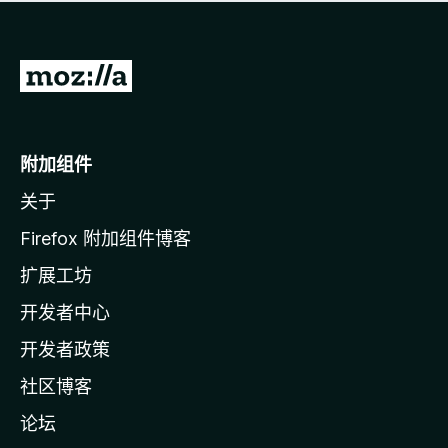
无
评
分
转
至
M
o
附加组件
z
关于
i
l
Firefox 附加组件博客
l
扩展工坊
a
开发者中心
主
页
开发者政策
社区博客
论坛