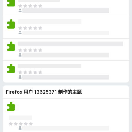
无
目
评
前
分
尚
无
目
评
前
分
尚
无
目
评
前
分
尚
无
目
评
前
分
尚
Firefox 用户 13625371 制作的主题
无
评
分
目
前