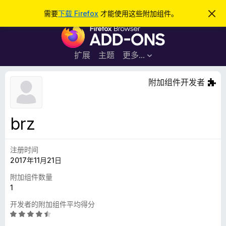
搜
登录
需要
下载 Firefox
才能使用这些附加组件。
忽
略
索
F
此
通
i
知
r
扩展
主题
更多…
e
f
附加组件开发者
o
x
浏
brz
览
器
注册时间
附
2017年11月21日
加
组
附加组件数量
件
1
开发者的附加组件平均得分
评
分