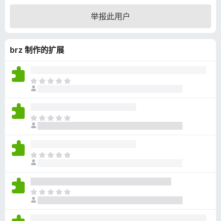
4
举报此用户
.
4
/
brz 制作的扩展
5
目
前
尚
无
目
评
前
分
尚
无
目
评
前
分
尚
无
目
评
前
分
尚