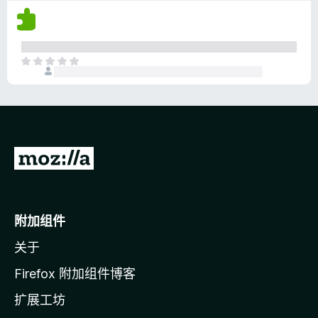
尚
无
评
分
目
前
尚
无
评
分
转
至
M
o
附加组件
z
关于
i
l
Firefox 附加组件博客
l
扩展工坊
a