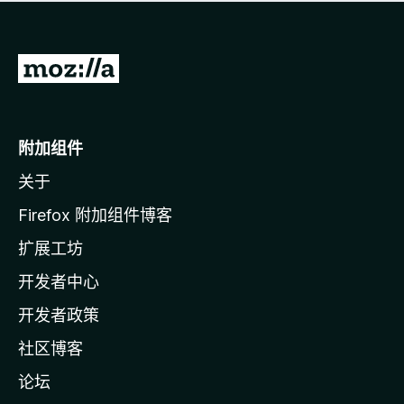
无
评
分
转
至
M
o
附加组件
z
关于
i
l
Firefox 附加组件博客
l
扩展工坊
a
开发者中心
主
页
开发者政策
社区博客
论坛