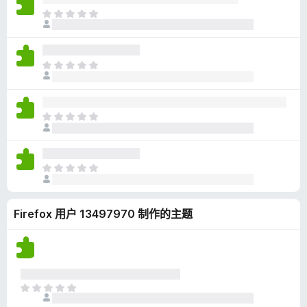
无
目
评
前
分
尚
无
目
评
前
分
尚
无
目
评
前
分
尚
无
目
评
前
分
尚
Firefox 用户 13497970 制作的主题
无
评
分
目
前