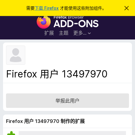
搜
登录
需要
下载 Firefox
才能使用这些附加组件。
忽
略
索
F
此
通
i
知
r
扩展
主题
更多…
e
f
o
x
浏
Firefox 用户 13497970
览
器
附
加
举报此用户
组
件
Firefox 用户 13497970 制作的扩展