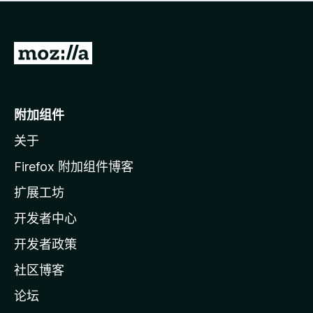
无
评
分
转
至
M
o
附加组件
z
关于
i
l
Firefox 附加组件博客
l
扩展工坊
a
开发者中心
主
页
开发者政策
社区博客
论坛