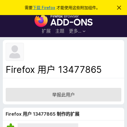
搜
登录
需要
下载 Firefox
才能使用这些附加组件。
忽
略
索
F
此
通
i
知
r
扩展
主题
更多…
e
f
o
x
浏
Firefox 用户 13477865
览
器
附
加
举报此用户
组
件
Firefox 用户 13477865 制作的扩展