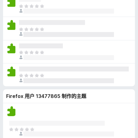
无
目
评
前
分
尚
无
目
评
前
分
尚
无
目
评
前
分
尚
无
目
评
前
分
尚
Firefox 用户 13477865 制作的主题
无
评
分
目
前