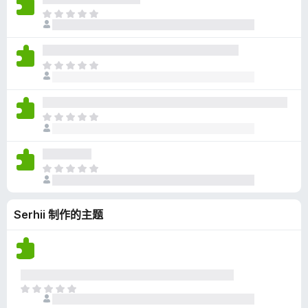
无
目
评
前
分
尚
无
目
评
前
分
尚
无
目
评
前
分
尚
无
目
评
前
分
尚
Serhii 制作的主题
无
评
分
目
前