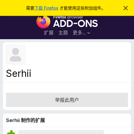
搜
登录
需要
下载 Firefox
才能使用这些附加组件。
忽
略
索
F
此
通
i
知
r
扩展
主题
更多…
e
f
o
x
浏
Serhii
览
器
附
加
举报此用户
组
件
Serhii 制作的扩展