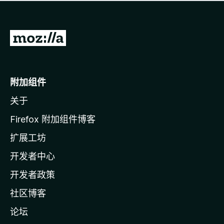
无
评
分
转
至
M
o
附加组件
z
关于
i
l
Firefox 附加组件博客
l
扩展工坊
a
开发者中心
主
页
开发者政策
社区博客
论坛