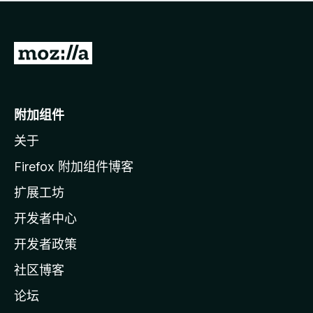
无
评
分
转
至
M
o
附加组件
z
关于
i
l
Firefox 附加组件博客
l
扩展工坊
a
开发者中心
主
页
开发者政策
社区博客
论坛