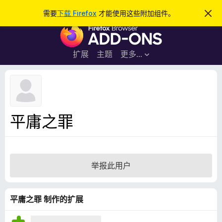
搜
登录
需要
下载 Firefox
才能使用这些附加组件。
忽
略
索
F
此
通
i
知
r
扩展
主题
更多…
e
f
o
x
浏
平庸之罪
览
器
附
加
举报此用户
组
件
平庸之罪 制作的扩展