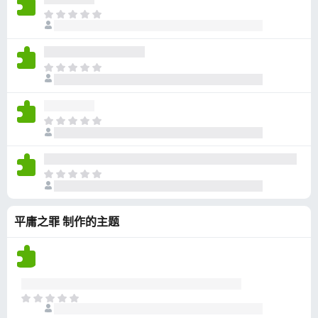
无
目
评
前
分
尚
无
目
评
前
分
尚
无
目
评
前
分
尚
无
目
评
前
分
尚
平庸之罪 制作的主题
无
评
分
目
前