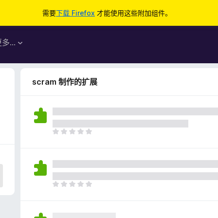
需要
下载 Firefox
才能使用这些附加组件。
更多…
scram 制作的扩展
目
前
尚
无
评
分
目
前
尚
无