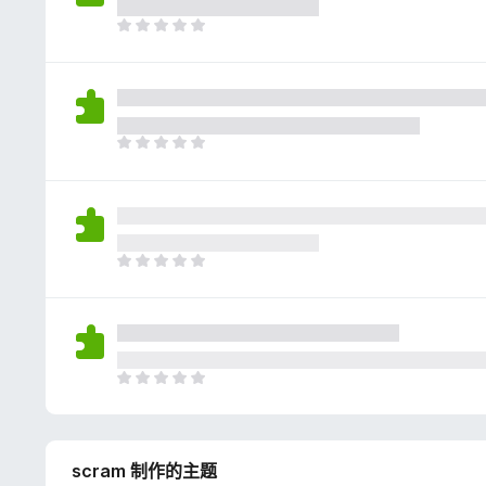
评
分
目
前
尚
无
评
分
目
前
尚
无
评
分
目
前
尚
无
评
分
目
前
尚
无
scram 制作的主题
评