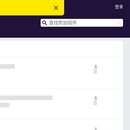
登录
忽
略
此
搜
通
搜
知
索
索