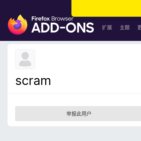
F
i
扩展
主题
r
e
f
o
x
浏
scram
览
器
附
加
组
举报此用户
件