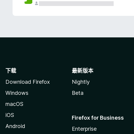
下载
最新版本
Download Firefox
Nightly
Windows
Beta
macOS
iOS
Firefox for Business
Android
Enterprise