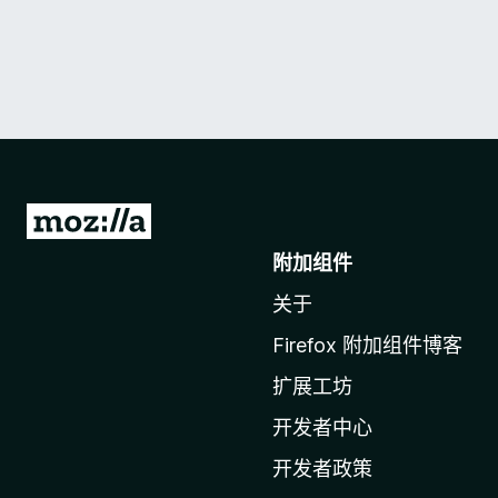
转
至
附加组件
M
关于
o
z
Firefox 附加组件博客
i
扩展工坊
l
l
开发者中心
a
开发者政策
主