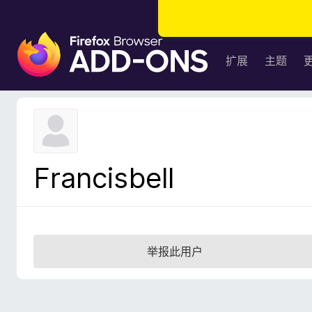
F
i
扩展
主题
r
e
f
o
x
浏
Francisbell
览
器
附
加
组
举报此用户
件