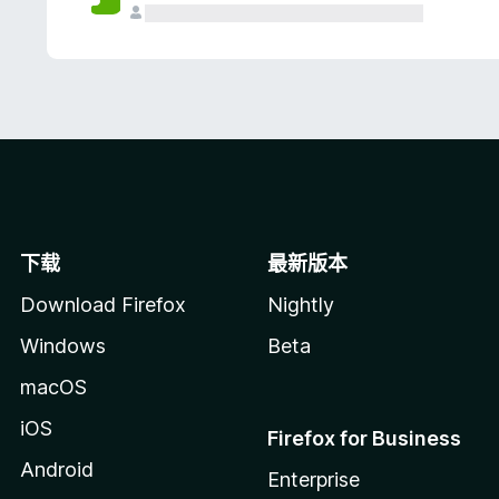
下载
最新版本
Download Firefox
Nightly
Windows
Beta
macOS
iOS
Firefox for Business
Android
Enterprise