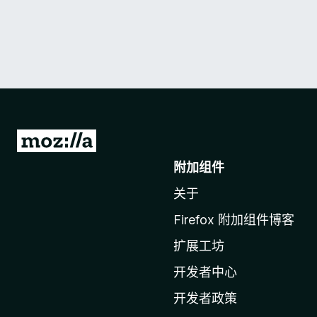
转
至
附加组件
M
关于
o
z
Firefox 附加组件博客
i
扩展工坊
l
l
开发者中心
a
开发者政策
主