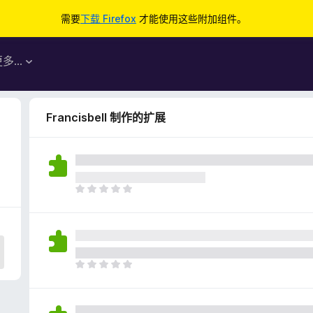
需要
下载 Firefox
才能使用这些附加组件。
更多…
Francisbell 制作的扩展
目
前
尚
无
评
分
目
前
尚
无