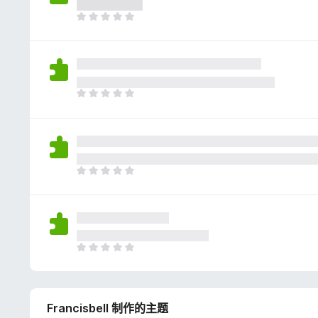
评
分
目
前
尚
无
评
分
目
前
尚
无
评
分
目
前
尚
无
评
分
目
前
尚
无
Francisbell 制作的主题
评