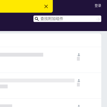
登录
忽
略
此
搜
通
搜
知
索
索